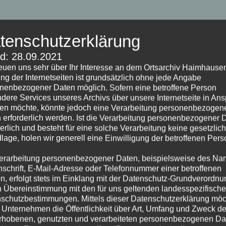
tenschutzerklärung
d: 28.09.2021
reuen uns sehr über Ihr Interesse an dem Ortsarchiv Haimhause
ng der Internetseiten ist grundsätzlich ohne jede Angabe
nenbezogener Daten möglich. Sofern eine betroffene Person
dere Services unseres Archivs über unsere Internetseite in An
n möchte, könnte jedoch eine Verarbeitung personenbezogen
 erforderlich werden. Ist die Verarbeitung personenbezogener 
derlich und besteht für eine solche Verarbeitung keine gesetzlic
lage, holen wir generell eine Einwilligung der betroffenen Pers
er Fragen, die uns häufig gestellt wer
erarbeitung personenbezogener Daten, beispielsweise des Na
nschrift, E-Mail-Adresse oder Telefonnummer einer betroffenen
nden Sie Antworten auf die häufigsten Fragen von
n, erfolgt stets im Einklang mit der Datenschutz-Grundverordnu
n Übereinstimmung mit den für uns geltenden landesspezifisch
n dieser Website. Falls Sie zu Ihrer Fragen keine 
schutzbestimmungen. Mittels dieser Datenschutzerklärung mö
r Seite finden, senden Sie uns eine E-Mail
 Unternehmen die Öffentlichkeit über Art, Umfang und Zweck de
rhobenen, genutzten und verarbeiteten personenbezogenen Da
o(at)ortsarchiv-haimhausen.org
oder rufen Sie uns 