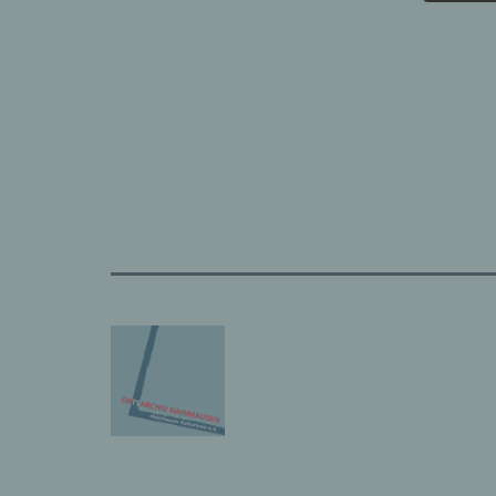
möch
erlä
Wir v
folge