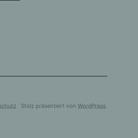
 die
on")
g
schutz
Stolz präsentiert von
WordPress
.
e
ellen