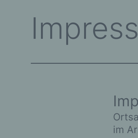
Impres
Im
Orts
im Ar