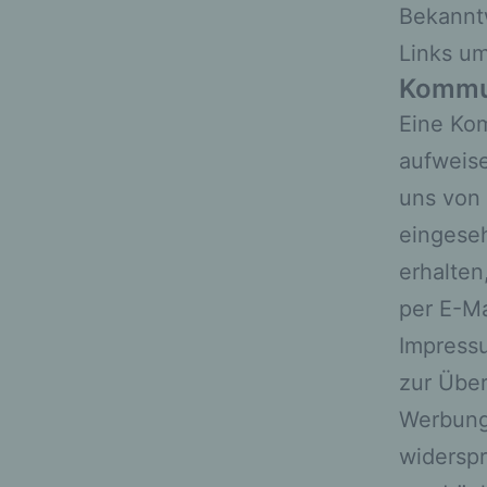
Bekannt
Links u
Kommun
Eine Kom
aufweise
uns von 
eingeseh
erhalten
per E-Ma
Impressu
zur Über
Werbung 
widerspr