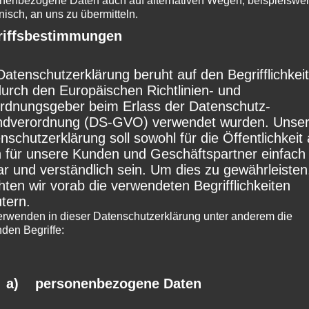
nenbezogene Daten auch auf alternativen Wegen, beispielswe
onisch, an uns zu übermitteln.
rechtsgesetz nicht zugelassene Verwertung be
riffsbestimmungen
er schriftlicher Zustimmung des Ortsarchivs
en. Dies gilt insbesondere für Vervielfältigung
Datenschutzerklärung beruht auf den Begrifflichkei
durch den Europäischen Richtlinien- und
ung, Übersetzung, Einspeicherung, Verarbeitu
rdnungsgeber beim Erlass der Datenschutz-
abe von Inhalten in Datenbanken oder anderen
dverordnung (DS-GVO) verwendet wurden. Unse
nschutzerklärung soll sowohl für die Öffentlichkeit 
nischen Medien und Systemen. Ausdrucke und
 für unsere Kunden und Geschäftspartner einfach
s dürfen nur für den persönlichen, privaten un
ar und verständlich sein. Um dies zu gewährleisten
ten wir vorab die verwendeten Begrifflichkeiten
ellen Gebrauch hergestellt werden. Als Betrei
utern.
eiten ist das Ortsarchiv Haimhausen bemüht, st
erwenden in dieser Datenschutzerklärung unter anderem die
nden Begriffe:
echte anderer zu beachten bzw. auf selbst erst
zenzfreie Werke zurückzugreifen.
dlichkeit der Informationen
a) personenbezogene Daten
lte dieser Website werden mit größtmöglicher S