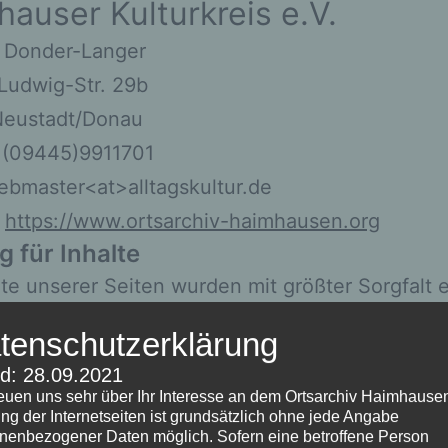
auser Kulturkreis e.V.
e Donder-Langer
Ludwig-Str. 29b
eustadt/Donau
: (09445)9911701
ebmaster<at>alltagskultur.de
:
https://www.ortsarchiv-haimhausen.org
g für Inhalte
lte unserer Seiten wurden mit größter Sorgfalt er
ichtigkeit, Vollständigkeit und Aktualität der In
tenschutzerklärung
wir jedoch keine Gewähr übernehmen.
d: 28.09.2021
steanbieter sind wir gemäß § 7 Abs. 1 TMG für 
reuen uns sehr über Ihr Interesse an dem Ortsarchiv Haimhause
ng der Internetseiten ist grundsätzlich ohne jede Angabe
auf diesen Seiten nach den allgemeinen Gesetz
nenbezogener Daten möglich. Sofern eine betroffene Person