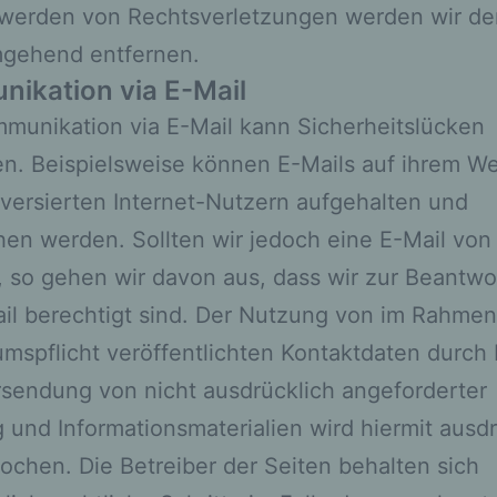
identifizierbare natürliche Person, deren
werden von Rechtsverletzungen werden wir der
personenbezogene Daten von dem für die
mgehend entfernen.
Verarbeitung Verantwortlichen verarbeitet werden
ikation via E-Mail
munikation via E-Mail kann Sicherheitslücken
c) Verarbeitung
n. Beispielsweise können E-Mails auf ihrem W
versierten Internet-Nutzern aufgehalten und
Verarbeitung ist jeder mit oder ohne Hilfe
automatisierter Verfahren ausgeführte Vorgang o
en werden. Sollten wir jedoch eine E-Mail von
jede solche Vorgangsreihe im Zusammenhang mi
, so gehen wir davon aus, dass wir zur Beantw
personenbezogenen Daten wie das Erheben, das
Erfassen, die Organisation, das Ordnen, die
il berechtigt sind. Der Nutzung von im Rahmen
Speicherung, die Anpassung oder Veränderung, 
mspflicht veröffentlichten Kontaktdaten durch 
Auslesen, das Abfragen, die Verwendung, die
Offenlegung durch Übermittlung, Verbreitung ode
sendung von nicht ausdrücklich angeforderter
eine andere Form der Bereitstellung, den Abgleic
und Informationsmaterialien wird hiermit ausdr
oder die Verknüpfung, die Einschränkung, das
Löschen oder die Vernichtung.
ochen. Die Betreiber der Seiten behalten sich