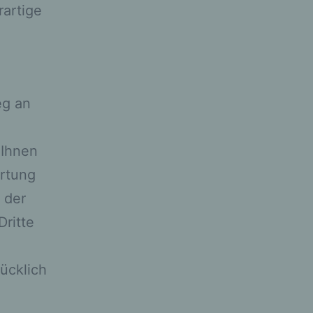
artige
.
eg an
der
 Ihnen
t
ortung
 der
das
Dritte
r
h
ücklich