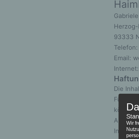
Haimh
Gabriel
Herzog-
93333 N
Telefon
Email: w
Internet
Haftun
Die Inha
Für die R
Da
können 
Stan
Als Dien
Wir f
Nutzu
Inhalte 
perso