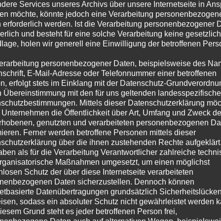
rtlich. Nach §§ 8 bis 10 TMG sind wir als
dere Services unseres Archivs über unsere Internetseite in An
n möchte, könnte jedoch eine Verarbeitung personenbezogen
nbieter jedoch nicht verpflichtet, übermittelte 
 erforderlich werden. Ist die Verarbeitung personenbezogener 
derlich und besteht für eine solche Verarbeitung keine gesetzlic
herte fremde Informationen zu überwachen ode
lage, holen wir generell eine Einwilligung der betroffenen Pers
n zu forschen, die auf eine rechtswidrige Täti
erarbeitung personenbezogener Daten, beispielsweise des Na
n. Verpflichtungen zur Entfernung oder Sperru
nschrift, E-Mail-Adresse oder Telefonnummer einer betroffenen
n, erfolgt stets im Einklang mit der Datenschutz-Grundverordnu
 von Informationen nach den allgemeinen Ges
n Übereinstimmung mit den für uns geltenden landesspezifisch
schutzbestimmungen. Mittels dieser Datenschutzerklärung mö
hiervon unberührt. Eine diesbezügliche Haftung
 Unternehmen die Öffentlichkeit über Art, Umfang und Zweck de
rst ab dem Zeitpunkt der Kenntnis einer konkr
rhobenen, genutzten und verarbeiteten personenbezogenen Da
mieren. Ferner werden betroffene Personen mittels dieser
erletzung möglich. Bei Bekanntwerden von
schutzerklärung über die ihnen zustehenden Rechte aufgeklärt
aben als für die Verarbeitung Verantwortlicher zahlreiche techn
chenden Rechtsverletzungen werden wir diese I
rganisatorische Maßnahmen umgesetzt, um einen möglichst
d entfernen.
nlosen Schutz der über diese Internetseite verarbeiteten
nenbezogenen Daten sicherzustellen. Dennoch können
rrecht
netbasierte Datenübertragungen grundsätzlich Sicherheitslücke
isen, sodass ein absoluter Schutz nicht gewährleistet werden k
 dieser Website veröffentlichten Beiträge und
iesem Grund steht es jeder betroffenen Person frei,
gen sind urheberrechtlich geschützt. Jede vo