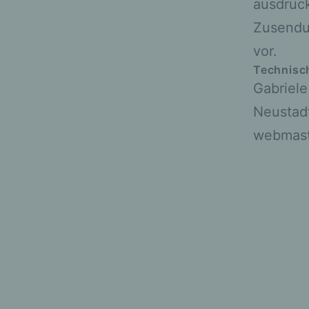
ausdrück
Zusendu
vor.
Technisch
Gabriel
Neustad
webmaste